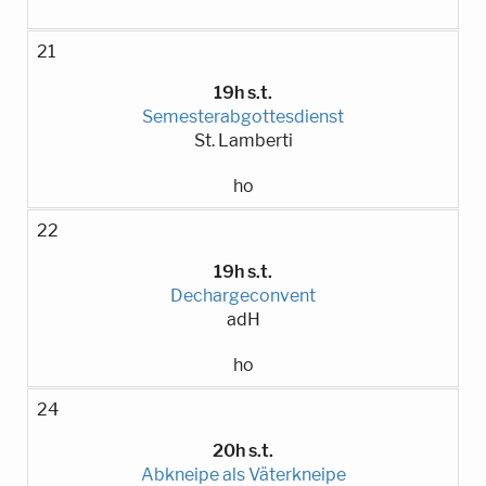
21
19h s.t.
Semesterabgottesdienst
St. Lamberti
ho
22
19h s.t.
Dechargeconvent
adH
ho
24
20h s.t.
Abkneipe als Väterkneipe