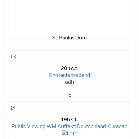
St. Paulus Dom
13
20h c.t.
Knotentanzabend
adh
io
14
19h s.t.
Public Viewing WM Auftakt: Deutschland-Curacao