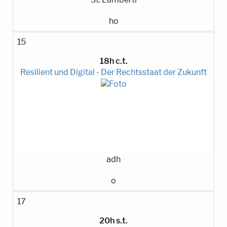
ho
15
18h c.t.
Resilient und Digital - Der Rechtsstaat der Zukunft
adh
o
17
20h s.t.