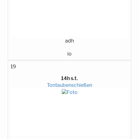
adh
io
19
14h s.t.
Tontaubenschießen