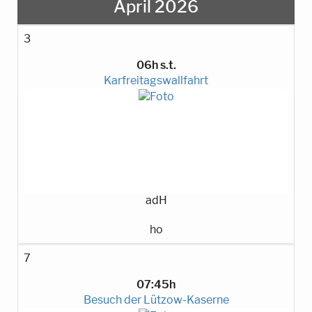
April 2026
3
06h s.t.
Karfreitagswallfahrt
adH
ho
7
07:45h
Besuch der Lützow-Kaserne