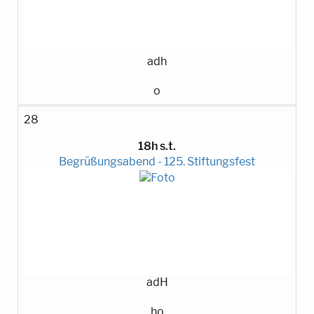
adh
o
28
18h s.t.
Begrüßungsabend - 125. Stiftungsfest
adH
ho