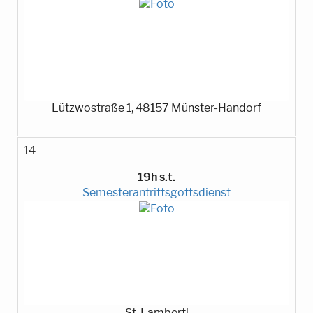
Lützwostraße 1, 48157 Münster-Handorf
14
19h s.t.
Semesterantrittsgottsdienst
St. Lamberti