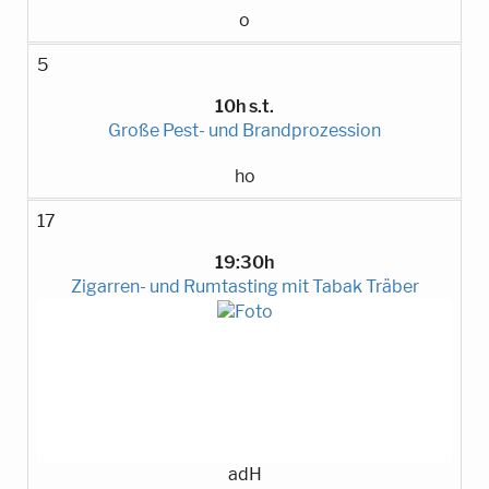
o
5
10h s.t.
Große Pest- und Brandprozession
ho
17
19:30h
Zigarren- und Rumtasting mit Tabak Träber
adH