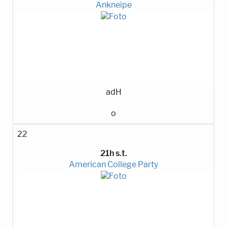
Ankneipe
adH
o
22
21h s.t.
American College Party